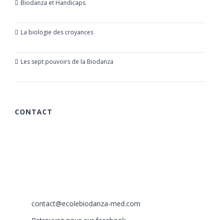
Biodanza et Handicaps
24 juillet 2019
La biologie des croyances
23 mars 2019
Les sept pouvoirs de la Biodanza
21 mars 2019
CONTACT
615 chemin des Rougières
06510 Carros
France
+33 (0)6 40 59 30 58
+33 (0)6 77 86 66 05
contact@ecolebiodanza-med.com