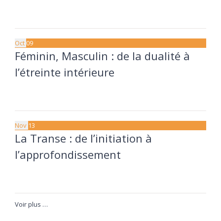
11 septembre à 20:00
13 septembre à 17:30
Oct
09
Féminin, Masculin : de la dualité à
l’étreinte intérieure
9 octobre à 20:00
11 octobre à 17:30
Nov
13
La Transe : de l’initiation à
l’approfondissement
13 novembre à 20:00
15 novembre à 17:30
Voir plus …