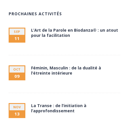
PROCHAINES ACTIVITÉS
L’Art de la Parole en Biodanza® : un atout
SEP
pour la facilitation
11
11 septembre à 20:00
13 septembre à 17:30
Féminin, Masculin : de la dualité à
OCT
l’étreinte intérieure
09
9 octobre à 20:00
11 octobre à 17:30
La Transe : de l’initiation à
NOV
l’approfondissement
13
13 novembre à 20:00
15 novembre à 17:30