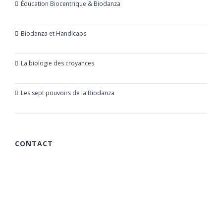
Éducation Biocentrique & Biodanza
21 octobre 2019
Biodanza et Handicaps
24 juillet 2019
La biologie des croyances
23 mars 2019
Les sept pouvoirs de la Biodanza
21 mars 2019
CONTACT
615 chemin des Rougières
06510 Carros
France
+33 (0)6 40 59 30 58
+33 (0)6 77 86 66 05