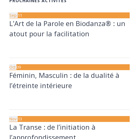
PROCHAINES ACTIVITÉS
Sep
11
L’Art de la Parole en Biodanza® : un
atout pour la facilitation
11 septembre à 20:00
13 septembre à 17:30
Oct
09
Féminin, Masculin : de la dualité à
l’étreinte intérieure
9 octobre à 20:00
11 octobre à 17:30
Nov
13
La Transe : de l’initiation à
l’approfondissement