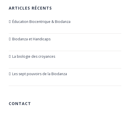
ARTICLES RÉCENTS
Éducation Biocentrique & Biodanza
21 octobre 2019
Biodanza et Handicaps
24 juillet 2019
La biologie des croyances
23 mars 2019
Les sept pouvoirs de la Biodanza
21 mars 2019
CONTACT
615 chemin des Rougières
06510 Carros