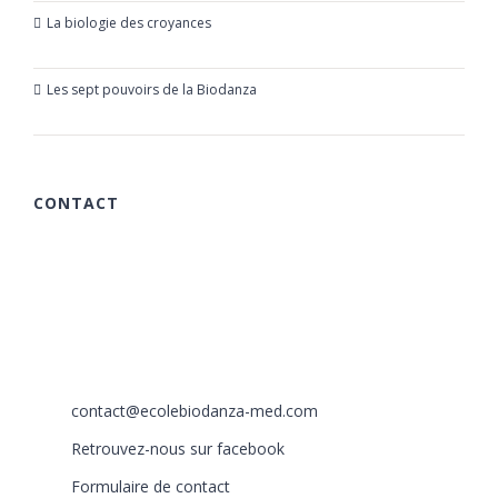
La biologie des croyances
23 mars 2019
Les sept pouvoirs de la Biodanza
21 mars 2019
CONTACT
615 chemin des Rougières
06510 Carros
France
+33 (0)6 40 59 30 58
+33 (0)6 77 86 66 05
contact@ecolebiodanza-med.com
Retrouvez-nous sur facebook
Formulaire de contact