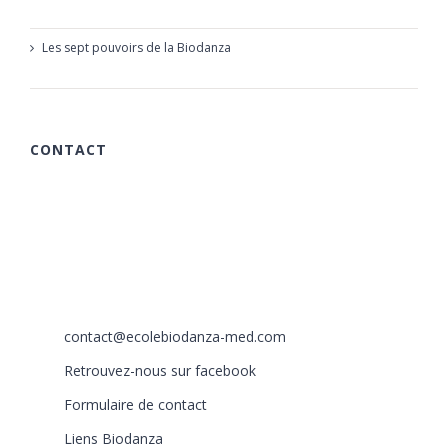
23 mars 2019
Les sept pouvoirs de la Biodanza
21 mars 2019
CONTACT
615 chemin des Rougières
06510 Carros
France
+33 (0)6 40 59 30 58
+33 (0)6 77 86 66 05
contact@ecolebiodanza-med.com
Retrouvez-nous sur facebook
Formulaire de contact
Liens Biodanza