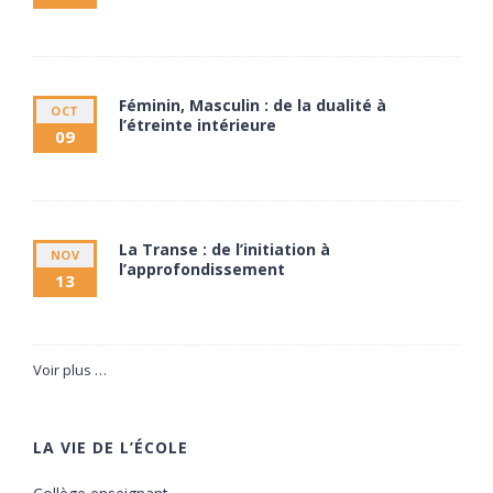
11 septembre à 20:00
13 septembre à 17:30
Féminin, Masculin : de la dualité à
OCT
l’étreinte intérieure
09
9 octobre à 20:00
11 octobre à 17:30
La Transe : de l’initiation à
NOV
l’approfondissement
13
13 novembre à 20:00
15 novembre à 17:30
Voir plus …
LA VIE DE L’ÉCOLE