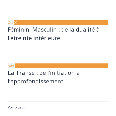
11 septembre à 20:00
13 septembre à 17:30
Oct
09
Féminin, Masculin : de la dualité à
l’étreinte intérieure
9 octobre à 20:00
11 octobre à 17:30
Nov
13
La Transe : de l’initiation à
l’approfondissement
13 novembre à 20:00
15 novembre à 17:30
Voir plus …