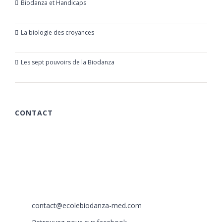
Biodanza et Handicaps
24 juillet 2019
La biologie des croyances
23 mars 2019
Les sept pouvoirs de la Biodanza
21 mars 2019
CONTACT
615 chemin des Rougières
06510 Carros
France
+33 (0)6 40 59 30 58
+33 (0)6 77 86 66 05
contact@ecolebiodanza-med.com