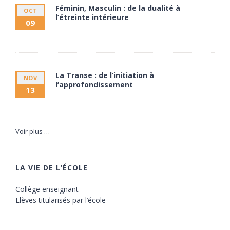
Féminin, Masculin : de la dualité à
OCT
l’étreinte intérieure
09
9 octobre à 20:00
11 octobre à 17:30
La Transe : de l’initiation à
NOV
l’approfondissement
13
13 novembre à 20:00
15 novembre à 17:30
Voir plus …
LA VIE DE L’ÉCOLE
Collège enseignant
Elèves titularisés par l’école