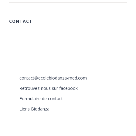
CONTACT
615 chemin des Rougières
06510 Carros
France
+33 (0)6 40 59 30 58
+33 (0)6 77 86 66 05
contact@ecolebiodanza-med.com
Retrouvez-nous sur facebook
Formulaire de contact
Liens Biodanza