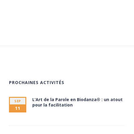
PROCHAINES ACTIVITÉS
L’Art de la Parole en Biodanza® : un atout
SEP
pour la facilitation
11
11 septembre à 20:00
13 septembre à 17:30