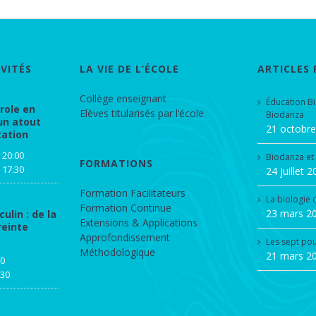
VITÉS
LA VIE DE L’ÉCOLE
ARTICLES
Collège enseignant
Éducation B
arole en
Elèves titularisés par l’école
Biodanza
un atout
21 octobr
tation
 20:00
Biodanza et
FORMATIONS
 17:30
24 juillet 
Formation Facilitateurs
La biologie
Formation Continue
23 mars 2
ulin : de la
Extensions & Applications
reinte
Approfondissement
Les sept po
Méthodologique
21 mars 2
00
:30