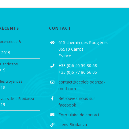
 RÉCENTS
CONTACT
iocentrique &
615 chemin des Rougières
06510 Carros
e 2019
France
 Handicaps
+33 (0)6 40 59 30 58
2019
+33 (0)6 77 86 66 05
 des croyances
contact@ecolebiodanza-
019
med.com
Retrouvez-nous sur
uvoirs de la Biodanza
019
facebook
Formulaire de contact
Liens Biodanza