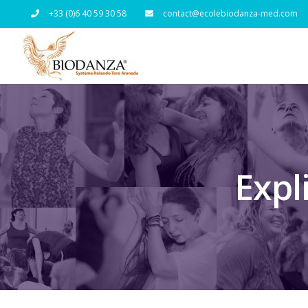
Passer
+33 (0)6 40 59 30 58
contact@ecolebiodanza-med.com
au
contenu
Expl