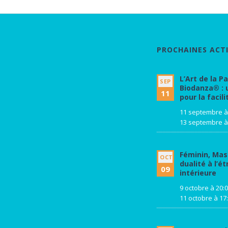
PROCHAINES ACTI
L’Art de la P
SEP
Biodanza® : 
11
pour la facili
11 septembre à
13 septembre à
Féminin, Masc
OCT
dualité à l’ét
09
intérieure
9 octobre à 20:
11 octobre à 17