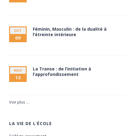
11 septembre à 20:00
13 septembre à 17:30
Féminin, Masculin : de la dualité à
OCT
l’étreinte intérieure
09
9 octobre à 20:00
11 octobre à 17:30
La Transe : de l’initiation à
NOV
l’approfondissement
13
13 novembre à 20:00
15 novembre à 17:30
Voir plus …
LA VIE DE L’ÉCOLE