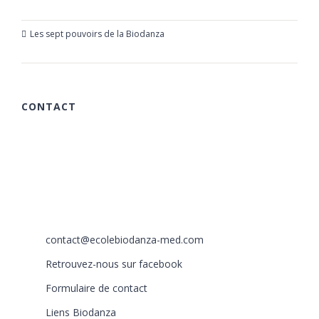
23 mars 2019
Les sept pouvoirs de la Biodanza
21 mars 2019
CONTACT
615 chemin des Rougières
06510 Carros
France
+33 (0)6 40 59 30 58
+33 (0)6 77 86 66 05
contact@ecolebiodanza-med.com
Retrouvez-nous sur facebook
Formulaire de contact
Liens Biodanza