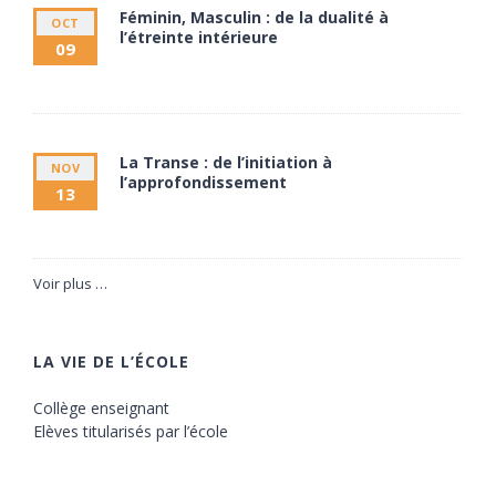
Féminin, Masculin : de la dualité à
OCT
l’étreinte intérieure
09
9 octobre à 20:00
11 octobre à 17:30
La Transe : de l’initiation à
NOV
l’approfondissement
13
13 novembre à 20:00
15 novembre à 17:30
Voir plus …
LA VIE DE L’ÉCOLE
Collège enseignant
Elèves titularisés par l’école