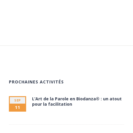
PROCHAINES ACTIVITÉS
L’Art de la Parole en Biodanza® : un atout
SEP
pour la facilitation
11
11 septembre à 20:00
13 septembre à 17:30