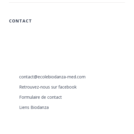
CONTACT
615 chemin des Rougières
06510 Carros
France
+33 (0)6 40 59 30 58
+33 (0)6 77 86 66 05
contact@ecolebiodanza-med.com
Retrouvez-nous sur facebook
Formulaire de contact
Liens Biodanza