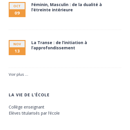
Féminin, Masculin : de la dualité à
OCT
l’étreinte intérieure
09
9 octobre à 20:00
11 octobre à 17:30
La Transe : de l’initiation à
NOV
l’approfondissement
13
13 novembre à 20:00
15 novembre à 17:30
Voir plus …
LA VIE DE L’ÉCOLE
Collège enseignant
Elèves titularisés par l’école