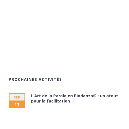
PROCHAINES ACTIVITÉS
L’Art de la Parole en Biodanza® : un atout
SEP
pour la facilitation
11
11 septembre à 20:00
13 septembre à 17:30