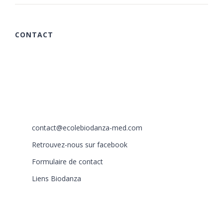
CONTACT
615 chemin des Rougières
06510 Carros
France
+33 (0)6 40 59 30 58
+33 (0)6 77 86 66 05
contact@ecolebiodanza-med.com
Retrouvez-nous sur facebook
Formulaire de contact
Liens Biodanza