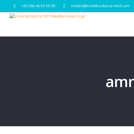
Passer
+33 (0)6 40 59 30 58
contact@ecolebiodanza-med.com
au
contenu
ammo