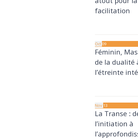
atout pour la
facilitation
11 septembre à 20:00
13 septembre à 17:30
Oct
09
Féminin, Masc
de la dualité 
l’étreinte int
9 octobre à 20:00
11 octobre à 17:30
Nov
13
La Transe : d
l’initiation à
l’approfondi