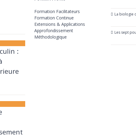
24 juillet 
Formation Facilitateurs
La biologie
Formation Continue
23 mars 2
Extensions & Applications
Approfondissement
Les sept po
Méthodologique
21 mars 2
ulin :
à
érieure
e
ssement