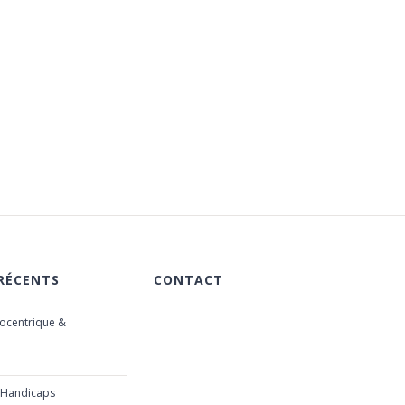
 RÉCENTS
CONTACT
iocentrique &
615 chemin des Rougières
06510 Carros
e 2019
France
 Handicaps
+33 (0)6 40 59 30 58