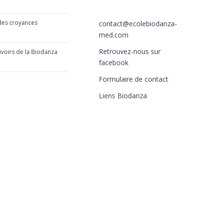
2019
+33 (0)6 77 86 66 05
 des croyances
contact@ecolebiodanza-
019
med.com
Retrouvez-nous sur
uvoirs de la Biodanza
019
facebook
Formulaire de contact
Liens Biodanza