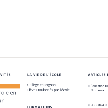
VITÉS
LA VIE DE L’ÉCOLE
ARTICLES
Collège enseignant
Éducation B
Elèves titularisés par l’école
Biodanza
role en
21 octobr
un
Biodanza et
FORMATIONS