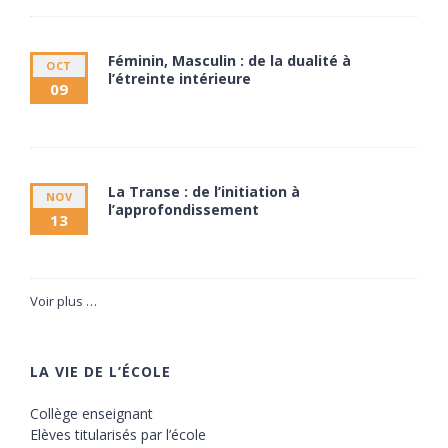
Féminin, Masculin : de la dualité à
OCT
l’étreinte intérieure
09
9 octobre à 20:00
11 octobre à 17:30
La Transe : de l’initiation à
NOV
l’approfondissement
13
13 novembre à 20:00
15 novembre à 17:30
Voir plus …
LA VIE DE L’ÉCOLE
Collège enseignant
Elèves titularisés par l’école