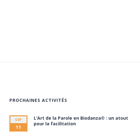
PROCHAINES ACTIVITÉS
L’Art de la Parole en Biodanza® : un atout
SEP
pour la facilitation
11
11 septembre à 20:00
13 septembre à 17:30