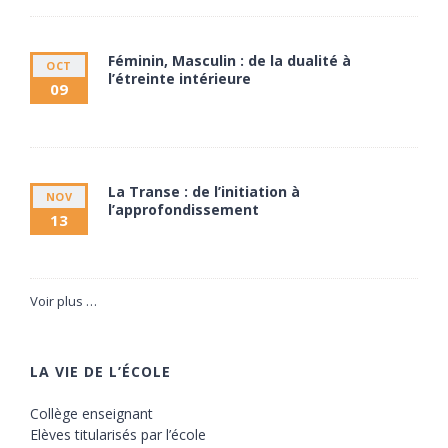
Féminin, Masculin : de la dualité à
OCT
l’étreinte intérieure
09
9 octobre à 20:00
11 octobre à 17:30
La Transe : de l’initiation à
NOV
l’approfondissement
13
13 novembre à 20:00
15 novembre à 17:30
Voir plus …
LA VIE DE L’ÉCOLE
Collège enseignant
Elèves titularisés par l’école