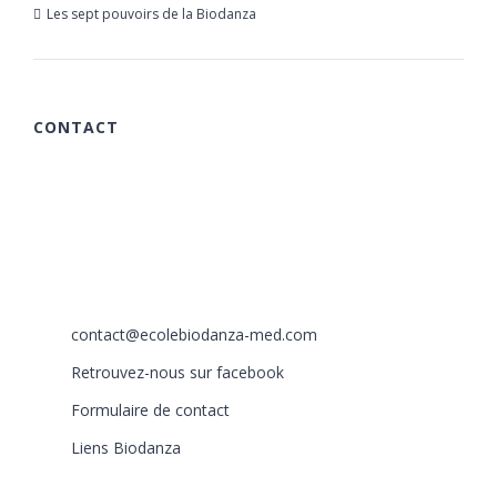
Les sept pouvoirs de la Biodanza
21 mars 2019
CONTACT
615 chemin des Rougières
06510 Carros
France
+33 (0)6 40 59 30 58
+33 (0)6 77 86 66 05
contact@ecolebiodanza-med.com
Retrouvez-nous sur facebook
Formulaire de contact
Liens Biodanza