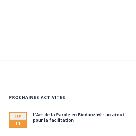
PROCHAINES ACTIVITÉS
L’Art de la Parole en Biodanza® : un atout
SEP
pour la facilitation
11
11 septembre à 20:00
13 septembre à 17:30