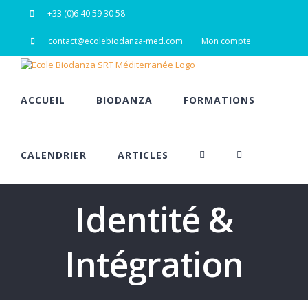
Passer
+33 (0)6 40 59 30 58
au
contenu
contact@ecolebiodanza-med.com
Mon compte
ACCUEIL
BIODANZA
FORMATIONS
CALENDRIER
ARTICLES
Identité &
Intégration