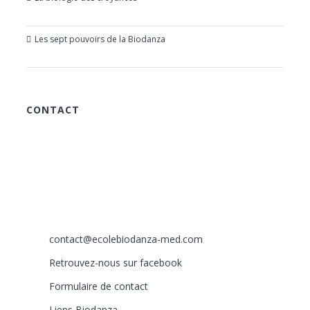
23 mars 2019
Les sept pouvoirs de la Biodanza
21 mars 2019
CONTACT
615 chemin des Rougières
06510 Carros
France
+33 (0)6 40 59 30 58
+33 (0)6 77 86 66 05
contact@ecolebiodanza-med.com
Retrouvez-nous sur facebook
Formulaire de contact
Liens Biodanza