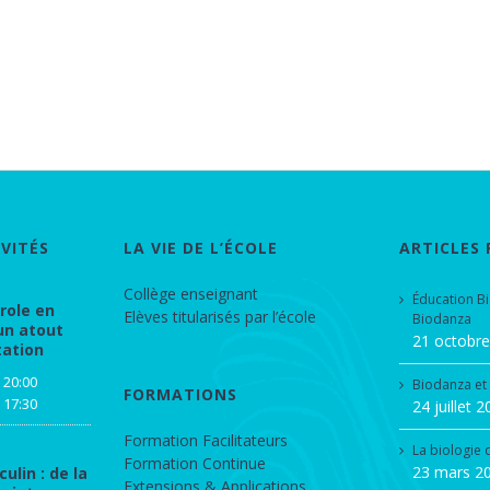
VITÉS
LA VIE DE L’ÉCOLE
ARTICLES
Collège enseignant
Éducation B
arole en
Elèves titularisés par l’école
Biodanza
un atout
21 octobr
tation
 20:00
Biodanza et
FORMATIONS
 17:30
24 juillet 
Formation Facilitateurs
La biologie
Formation Continue
23 mars 2
ulin : de la
Extensions & Applications