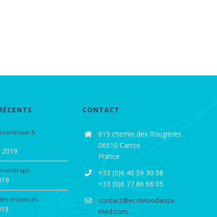
 RÉCENTS
CONTACT
iocentrique &
615 chemin des Rougières
06510 Carros
e 2019
France
 Handicaps
+33 (0)6 40 59 30 58
2019
+33 (0)6 77 86 66 05
 des croyances
contact@ecolebiodanza-
019
med.com