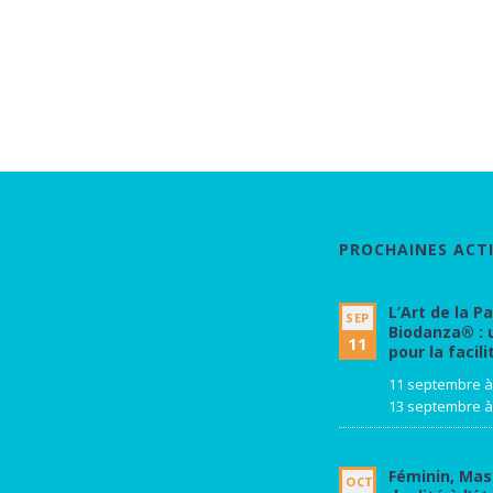
PROCHAINES ACTI
L’Art de la P
SEP
Biodanza® : 
11
pour la facili
11 septembre à
13 septembre à
Féminin, Masc
OCT