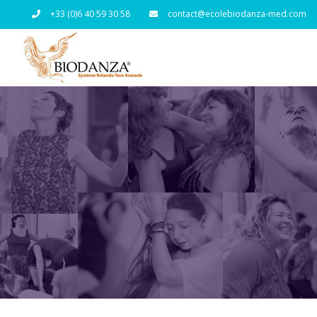
Passer
+33 (0)6 40 59 30 58
contact@ecolebiodanza-med.com
au
contenu