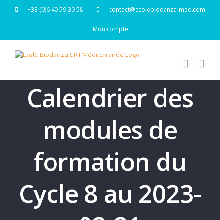
Passer
+33 (0)6 40 59 30 58
contact@ecolebiodanza-med.com
au
contenu
Mon compte
Calendrier des
modules de
formation du
Cycle 8 au 2023-