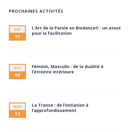
PROCHAINES ACTIVITÉS
L’Art de la Parole en Biodanza® : un atout
SEP
pour la facilitation
11
11 septembre à 20:00
13 septembre à 17:30
Féminin, Masculin : de la dualité à
OCT
l’étreinte intérieure
09
9 octobre à 20:00
11 octobre à 17:30
La Transe : de l’initiation à
NOV
l’approfondissement
13
13 novembre à 20:00
15 novembre à 17:30