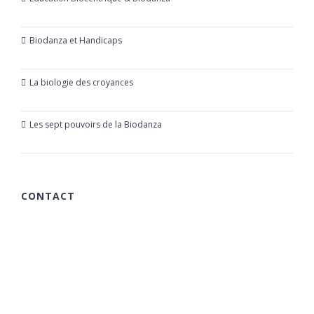
21 octobre 2019
Biodanza et Handicaps
24 juillet 2019
La biologie des croyances
23 mars 2019
Les sept pouvoirs de la Biodanza
21 mars 2019
CONTACT
615 chemin des Rougières
06510 Carros
France
+33 (0)6 40 59 30 58
+33 (0)6 77 86 66 05