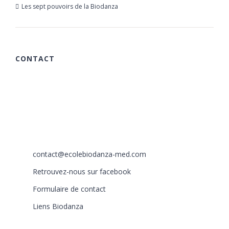
Les sept pouvoirs de la Biodanza
21 mars 2019
CONTACT
615 chemin des Rougières
06510 Carros
France
+33 (0)6 40 59 30 58
+33 (0)6 77 86 66 05
contact@ecolebiodanza-med.com
Retrouvez-nous sur facebook
Formulaire de contact
Liens Biodanza