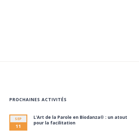
PROCHAINES ACTIVITÉS
L’Art de la Parole en Biodanza® : un atout
SEP
pour la facilitation
11
11 septembre à 20:00
13 septembre à 17:30