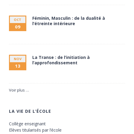
Féminin, Masculin : de la dualité à
OCT
l’étreinte intérieure
09
9 octobre à 20:00
11 octobre à 17:30
La Transe : de l’initiation à
NOV
l’approfondissement
13
13 novembre à 20:00
15 novembre à 17:30
Voir plus …
LA VIE DE L’ÉCOLE
Collège enseignant
Elèves titularisés par l’école