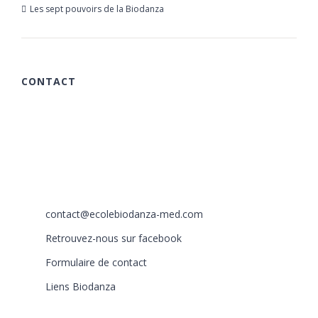
Les sept pouvoirs de la Biodanza
21 mars 2019
CONTACT
615 chemin des Rougières
06510 Carros
France
+33 (0)6 40 59 30 58
+33 (0)6 77 86 66 05
contact@ecolebiodanza-med.com
Retrouvez-nous sur facebook
Formulaire de contact
Liens Biodanza