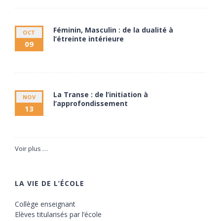
Féminin, Masculin : de la dualité à
OCT
l’étreinte intérieure
09
9 octobre à 20:00
11 octobre à 17:30
La Transe : de l’initiation à
NOV
l’approfondissement
13
13 novembre à 20:00
15 novembre à 17:30
Voir plus …
LA VIE DE L’ÉCOLE
Collège enseignant
Elèves titularisés par l’école