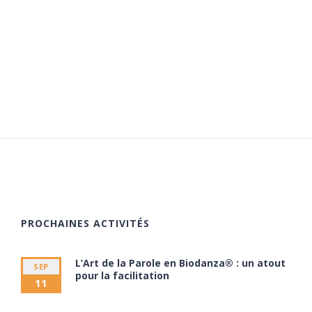
PROCHAINES ACTIVITÉS
L’Art de la Parole en Biodanza® : un atout
SEP
pour la facilitation
11
11 septembre à 20:00
13 septembre à 17:30