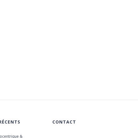
Our modern institution is interested in cultivating an
environment where young students can come
together and learn in a creative and flexible
environment. We work collaboratively with our
students to achieve outstanding results.
 RÉCENTS
CONTACT
iocentrique &
615 chemin des Rougières