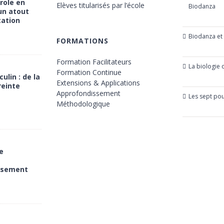
arole en
Elèves titularisés par l’école
Biodanza
un atout
21 octobr
tation
 20:00
Biodanza et
FORMATIONS
 17:30
24 juillet 
Formation Facilitateurs
La biologie
Formation Continue
23 mars 2
ulin : de la
Extensions & Applications
reinte
Approfondissement
Les sept po
Méthodologique
21 mars 2
00
:30
e
issement
20:00
17:30