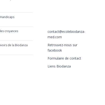
06510 Carros
e 2019
France
 Handicaps
+33 (0)6 40 59 30 58
2019
+33 (0)6 77 86 66 05
 des croyances
contact@ecolebiodanza-
019
med.com
Retrouvez-nous sur
uvoirs de la Biodanza
019
facebook
Formulaire de contact
Liens Biodanza