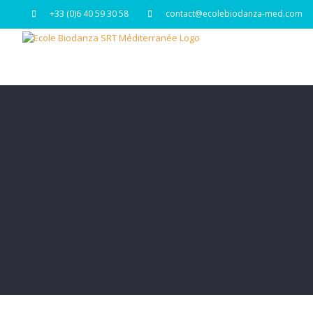
Passer
+33 (0)6 40 59 30 58
contact@ecolebiodanza-med.com
au
contenu