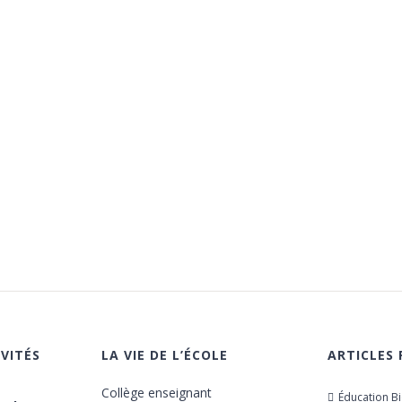
Our modern institution is interested in cultivating an
environment where young students can come
together and learn in a creative and flexible
environment. We work collaboratively with our
students to achieve outstanding results.
VITÉS
LA VIE DE L’ÉCOLE
ARTICLES
Collège enseignant
Éducation B