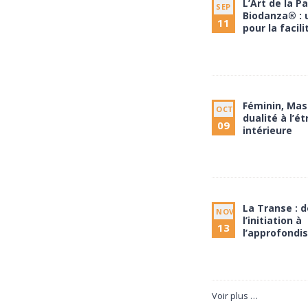
L’Art de la P
SEP
Biodanza® : 
11
pour la facili
11 septembre à
13 septembre à
Féminin, Masc
OCT
dualité à l’ét
09
intérieure
9 octobre à 20:
11 octobre à 17
La Transe : d
NOV
l’initiation à
13
l’approfond
13 novembre à 
15 novembre à 
Voir plus …