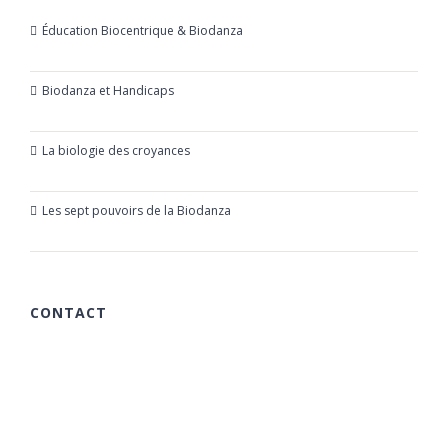
Éducation Biocentrique & Biodanza
21 octobre 2019
Biodanza et Handicaps
24 juillet 2019
La biologie des croyances
23 mars 2019
Les sept pouvoirs de la Biodanza
21 mars 2019
CONTACT
615 chemin des Rougières
06510 Carros
France
+33 (0)6 40 59 30 58