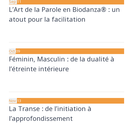
Sep
11
L’Art de la Parole en Biodanza® : un
atout pour la facilitation
11 septembre à 20:00
13 septembre à 17:30
Oct
09
Féminin, Masculin : de la dualité à
l’étreinte intérieure
9 octobre à 20:00
11 octobre à 17:30
Nov
13
La Transe : de l’initiation à
l’approfondissement
13 novembre à 20:00
15 novembre à 17:30