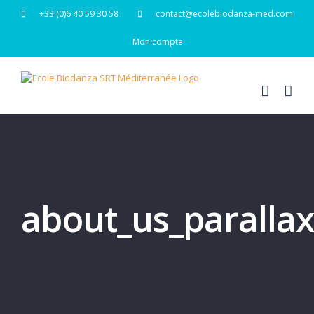
Passer
+33 (0)6 40 59 30 58
contact@ecolebiodanza-med.com
au
contenu
Mon compte
about_us_paralla